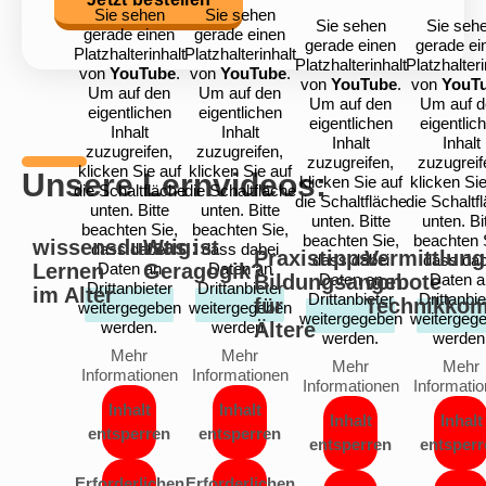
Sie sehen
Sie sehen
Sie sehen
Sie seh
gerade einen
gerade einen
gerade einen
gerade ei
Platzhalterinhalt
Platzhalterinhalt
Platzhalterinhalt
Platzhalteri
von
YouTube
.
von
YouTube
.
von
YouTube
.
von
YouT
Um auf den
Um auf den
Um auf den
Um auf d
eigentlichen
eigentlichen
eigentlichen
eigentlic
Inhalt
Inhalt
Inhalt
Inhalt
zuzugreifen,
zuzugreifen,
zuzugreifen,
zuzugreif
klicken Sie auf
klicken Sie auf
Unsere Lernvideos:
klicken Sie auf
klicken Sie
die Schaltfläche
die Schaltfläche
die Schaltfläche
die Schaltf
unten. Bitte
unten. Bitte
unten. Bitte
unten. Bi
beachten Sie,
beachten Sie,
beachten Sie,
beachten 
wissensdurstig:
Was ist
dass dabei
dass dabei
Praxistipps:
Vermittlung
dass dabei
dass dab
Lernen
Daten an
Geragogik?
Daten an
Bildungsangebote
Daten an
von
Daten a
Drittanbieter
Drittanbieter
im Alter
Drittanbieter
Drittanbie
für
Technikkom
weitergegeben
weitergegeben
weitergegeben
weitergeg
werden.
werden.
Ältere
werden.
werden
Mehr
Mehr
Mehr
Mehr
Informationen
Informationen
Informationen
Informati
Inhalt
Inhalt
Inhalt
Inhalt
entsperren
entsperren
entsperren
entsperr
Erforderlichen
Erforderlichen