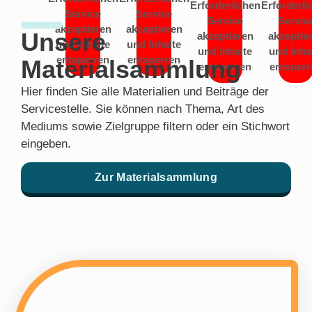
Erforderlichen
Erforderli
Service
Service
Service
Servic
akzeptieren
akzeptieren
Unsere
akzeptieren
akzeptie
und Inhalte
und Inhalte
und Inhalte
und Inha
entsperren
entsperren
Materialsammlung
entsperren
entsperr
Hier finden Sie alle Materialien und Beiträge der
Servicestelle. Sie können nach Thema, Art des
Mediums sowie Zielgruppe filtern oder ein Stichwort
eingeben.
Zur Materialsammlung