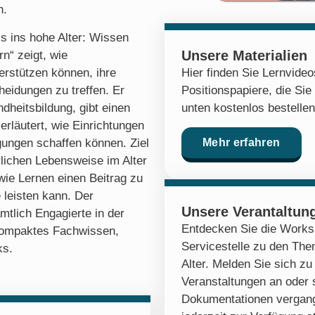
n.
s ins hohe Alter: Wissen
Unsere Materialien
n“ zeigt, wie
erstützen können, ihre
Hier finden Sie Lernvide
heidungen zu treffen. Er
Positionspapiere, die Sie
heitsbildung, gibt einen
unten kostenlos bestelle
erläutert, wie Einrichtungen
ungen schaffen können. Ziel
Mehr erfahren
rlichen Lebensweise im Alter
ie Lernen einen Beitrag zu
 leisten kann. Der
Unsere Verantaltun
mtlich Engagierte in der
Entdecken Sie die Works
 kompaktes Fachwissen,
Servicestelle zu den Th
ks.
Alter. Melden Sie sich 
Veranstaltungen an oder 
Dokumentationen vergang