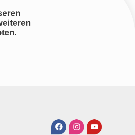
seren
weiteren
ten.