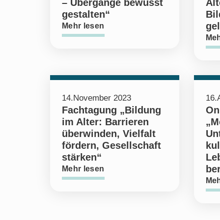
– Übergänge bewusst
Al
gestalten“
Bil
gel
Mehr lesen
Meh
14.November 2023
16.
Fachtagung „Bildung
On
im Alter: Barrieren
„M
überwinden, Vielfalt
Un
fördern, Gesellschaft
kul
stärken“
Le
ber
Mehr lesen
Meh