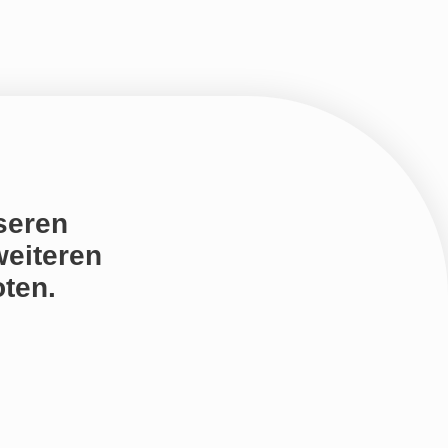
seren
weiteren
ten.