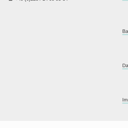
Ba
Da
Im