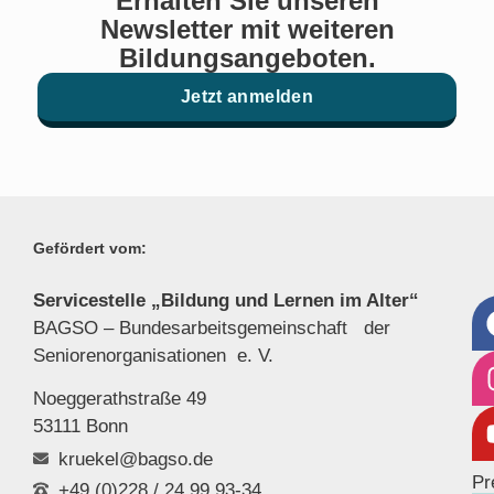
Erhalten Sie unseren
Newsletter mit weiteren
Bildungsangeboten.
Jetzt anmelden
Gefördert vom:
Servicestelle „Bildung und Lernen im Alter“
BAGSO – Bundesarbeitsgemeinschaft der
Seniorenor
ganisationen e. V.
Noeggerathstraße 49
53111 Bonn
kruekel@bagso.de
Pr
+49 (0)228 / 24 99 93-34