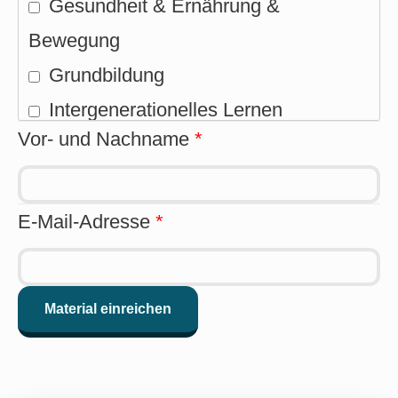
Gesundheit & Ernährung &
Bewegung
Grundbildung
Intergenerationelles Lernen
Vor- und Nachname
*
Interkulturelles Lernen
Internet & Technik
Kunst & Musik & Kultur
E-Mail-Adresse
*
Politische Bildung &
Demokratiebildung
Rechte & Vorsorge &
Verbraucherschutz
Sprachen lernen