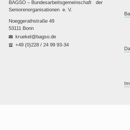
BAGSO – Bundesarbeitsgemeinschaft der
Seniorenor
ganisationen e. V.
Ba
Noeggerathstraße 49
53111 Bonn
kruekel@bagso.de
+49 (0)228 / 24 99 93-34
Da
Im