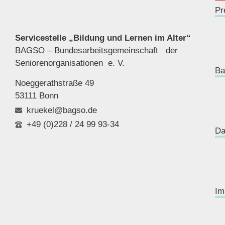
Pr
Servicestelle „Bildung und Lernen im Alter“
BAGSO – Bundesarbeitsgemeinschaft der
Seniorenor
ganisationen e. V.
Ba
Noeggerathstraße 49
53111 Bonn
kruekel@bagso.de
+49 (0)228 / 24 99 93-34
Da
Im