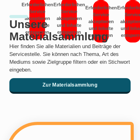
Erforderlichen
Erforderlichen
Erforderlichen
Erforderli
Service
Service
Service
Servic
akzeptieren
akzeptieren
Unsere
akzeptieren
akzeptie
und Inhalte
und Inhalte
und Inhalte
und Inha
entsperren
entsperren
Materialsammlung
entsperren
entsperr
Hier finden Sie alle Materialien und Beiträge der
Servicestelle. Sie können nach Thema, Art des
Mediums sowie Zielgruppe filtern oder ein Stichwort
eingeben.
Zur Materialsammlung