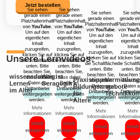
Jetzt bestellen
Sie sehen
Sie sehen
Sie sehen
Sie seh
gerade einen
gerade einen
gerade einen
gerade ei
Platzhalterinhalt
Platzhalterinhalt
Platzhalterinhalt
Platzhalteri
von
YouTube
.
von
YouTube
.
von
YouTube
.
von
YouT
Um auf den
Um auf den
Um auf den
Um auf d
eigentlichen
eigentlichen
eigentlichen
eigentlic
Inhalt
Inhalt
Inhalt
Inhalt
zuzugreifen,
zuzugreifen,
zuzugreifen,
zuzugreif
klicken Sie auf
klicken Sie auf
Unsere Lernvideos:
klicken Sie auf
klicken Sie
die Schaltfläche
die Schaltfläche
die Schaltfläche
die Schaltf
unten. Bitte
unten. Bitte
unten. Bitte
unten. Bi
beachten Sie,
beachten Sie,
beachten Sie,
beachten 
wissensdurstig:
Was ist
dass dabei
dass dabei
Praxistipps:
Vermittlung
dass dabei
dass dab
Lernen
Daten an
Geragogik?
Daten an
Bildungsangebote
Daten an
von
Daten a
Drittanbieter
Drittanbieter
im Alter
Drittanbieter
Drittanbie
für
Technikkom
weitergegeben
weitergegeben
weitergegeben
weitergeg
werden.
werden.
Ältere
werden.
werden
Mehr
Mehr
Mehr
Mehr
Informationen
Informationen
Informationen
Informati
Inhalt
Inhalt
Inhalt
Inhalt
entsperren
entsperren
entsperren
entsperr