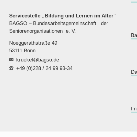
Servicestelle „Bildung und Lernen im Alter“
BAGSO – Bundesarbeitsgemeinschaft der
Seniorenor
ganisationen e. V.
Ba
Noeggerathstraße 49
53111 Bonn
kruekel@bagso.de
+49 (0)228 / 24 99 93-34
Da
Im