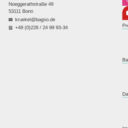
Noeggerathstraße 49
53111 Bonn
kruekel@bagso.de
Pr
+49 (0)228 / 24 99 93-34
Ba
Da