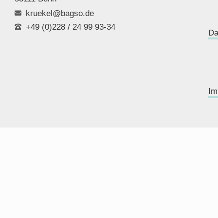
kruekel@bagso.de
+49 (0)228 / 24 99 93-34
Da
Im