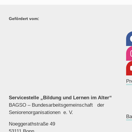
Gefördert vom:
Pr
Servicestelle „Bildung und Lernen im Alter“
BAGSO – Bundesarbeitsgemeinschaft der
Seniorenor
ganisationen e. V.
Ba
Noeggerathstraße 49
53111 Bonn