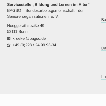
Servicestelle „Bildung und Lernen im Alter“
BAGSO – Bundesarbeitsgemeinschaft der
Seniorenor
ganisationen e. V.
Ba
Noeggerathstraße 49
53111 Bonn
kruekel@bagso.de
+49 (0)228 / 24 99 93-34
Da
Im