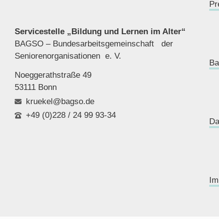
Pr
Servicestelle „Bildung und Lernen im Alter“
BAGSO – Bundesarbeitsgemeinschaft der
Seniorenor
ganisationen e. V.
Ba
Noeggerathstraße 49
53111 Bonn
kruekel@bagso.de
+49 (0)228 / 24 99 93-34
Da
Im