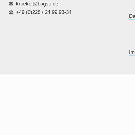
kruekel@bagso.de
+49 (0)228 / 24 99 93-34
Da
Im