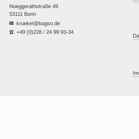
Noeggerathstraße 49
53111 Bonn
kruekel@bagso.de
+49 (0)228 / 24 99 93-34
Da
Im