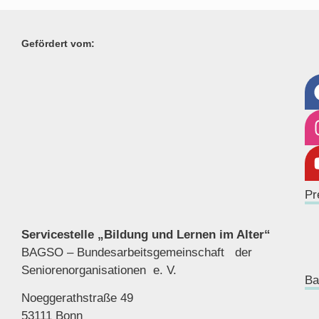
Gefördert vom:
Pr
Servicestelle „Bildung und Lernen im Alter“
BAGSO – Bundesarbeitsgemeinschaft der
Seniorenor
ganisationen e. V.
Ba
Noeggerathstraße 49
53111 Bonn