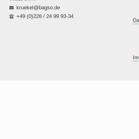
kruekel@bagso.de
+49 (0)228 / 24 99 93-34
Da
Im