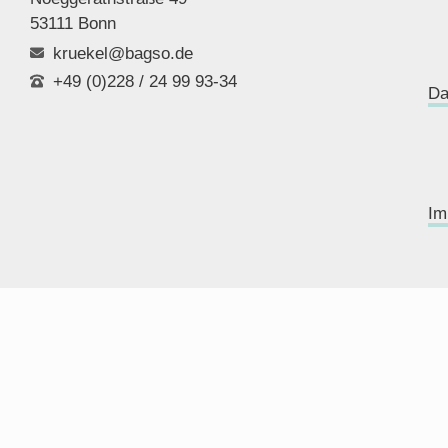
53111 Bonn
kruekel@bagso.de
+49 (0)228 / 24 99 93-34
Da
Im