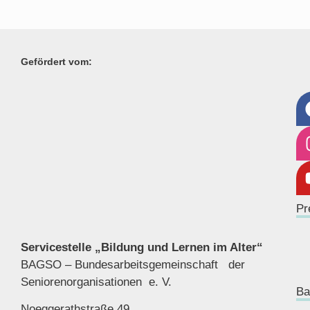
Gefördert vom:
Pr
Servicestelle „Bildung und Lernen im Alter“
BAGSO – Bundesarbeitsgemeinschaft der
Seniorenor
ganisationen e. V.
Ba
Noeggerathstraße 49