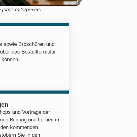
 jsme-mila/pexels
os sowie Broschüren und
 über das Bestellformular
n können.
gen
hops und Vorträge der
emen Bildung und Lernen im
zu den kommenden
stöbern Sie in den