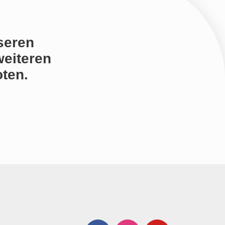
seren
weiteren
ten.