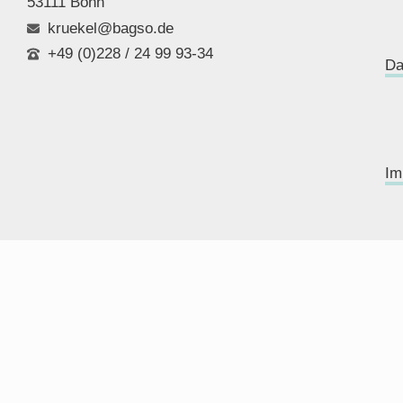
53111 Bonn
kruekel@bagso.de
+49 (0)228 / 24 99 93-34
Da
Im