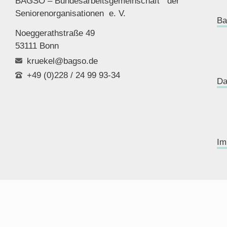
BAGSO – Bundesarbeitsgemeinschaft der
Seniorenor
ganisationen e. V.
Ba
Noeggerathstraße 49
53111 Bonn
kruekel@bagso.de
+49 (0)228 / 24 99 93-34
Da
Im