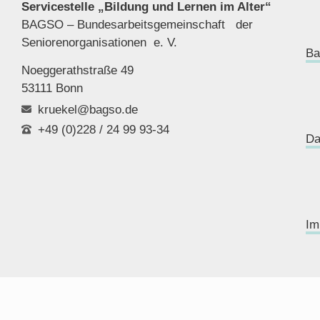
Servicestelle „Bildung und Lernen im Alter“
BAGSO – Bundesarbeitsgemeinschaft der
Seniorenor
ganisationen e. V.
Ba
Noeggerathstraße 49
53111 Bonn
kruekel@bagso.de
+49 (0)228 / 24 99 93-34
Da
Im