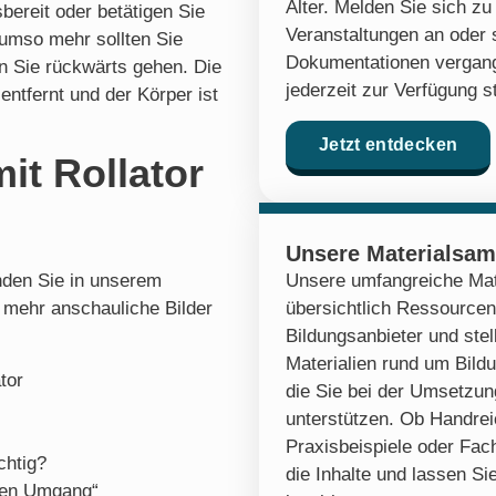
Alter. Melden Sie sich 
ereit oder betätigen Sie
Veranstaltungen an oder 
 umso mehr sollten Sie
Dokumentationen vergang
n Sie rückwärts gehen. Die
jederzeit zur Verfügung s
ntfernt und der Körper ist
Jetzt entdecken
it Rollator
Unsere Materialsa
Unsere umfangreiche Mat
inden Sie in unserem
übersichtlich Ressourcen
h mehr anschauliche Bilder
Bildungsanbieter und stel
Materialien rund um Bildu
tor
die Sie bei der Umsetzung
unterstützen. Ob Handre
Praxisbeispiele oder Fach
chtig?
die Inhalte und lassen Sie
eren Umgang“