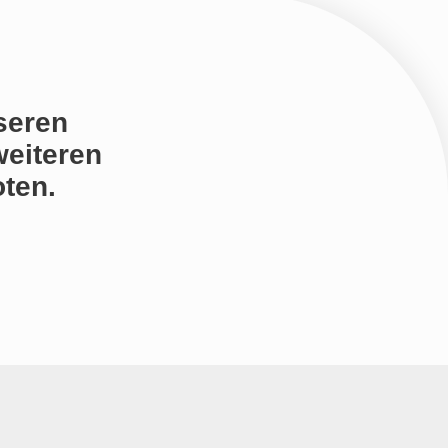
seren
weiteren
ten.