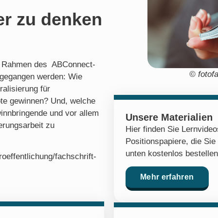
er zu denken
 im Rahmen des ABConnect-
© fotof
chgegangen werden: Wie
alisierung für
ote gewinnen? Und, welche
innbringende und vor allem
Unsere Materialien
erungsarbeit zu
Hier finden Sie Lernvide
Positionspapiere, die Sie
unten kostenlos bestelle
roeffentlichung/fachschrift-
Mehr erfahren