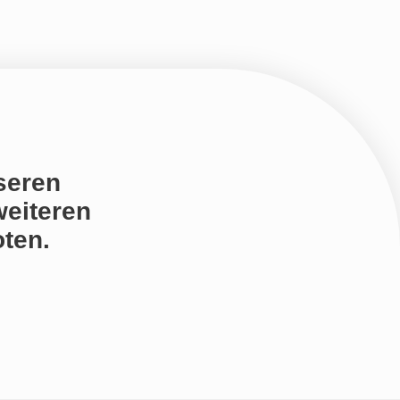
seren
weiteren
ten.