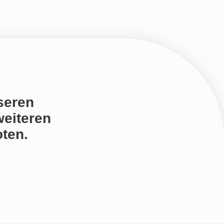
seren
weiteren
ten.