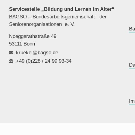
Servicestelle „Bildung und Lernen im Alter“
BAGSO – Bundesarbeitsgemeinschaft der
Seniorenor
ganisationen e. V.
Ba
Noeggerathstraße 49
53111 Bonn
kruekel@bagso.de
+49 (0)228 / 24 99 93-34
Da
Im