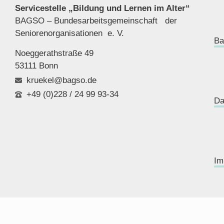
Servicestelle „Bildung und Lernen im Alter“
BAGSO – Bundesarbeitsgemeinschaft der
Seniorenor
ganisationen e. V.
Ba
Noeggerathstraße 49
53111 Bonn
kruekel@bagso.de
+49 (0)228 / 24 99 93-34
Da
Im