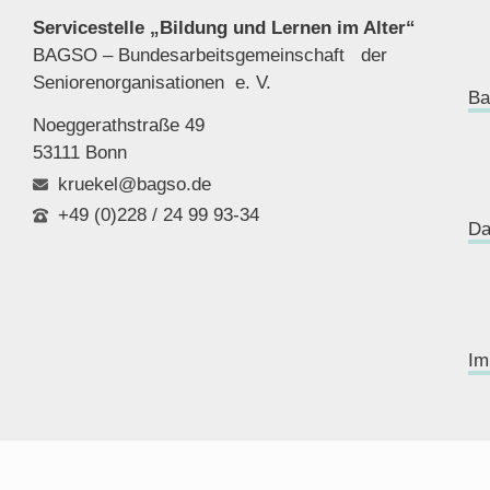
Servicestelle „Bildung und Lernen im Alter“
BAGSO – Bundesarbeitsgemeinschaft der
Seniorenor
ganisationen e. V.
Ba
Noeggerathstraße 49
53111 Bonn
kruekel@bagso.de
+49 (0)228 / 24 99 93-34
Da
Im