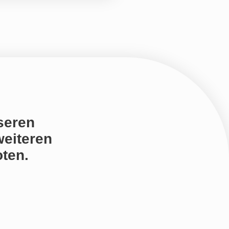
seren
weiteren
ten.