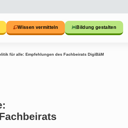
Wissen vermitteln
Bildung gestalten
olitik für alle: Empfehlungen des Fachbeirats DigiBäM
e:
Fachbeirats