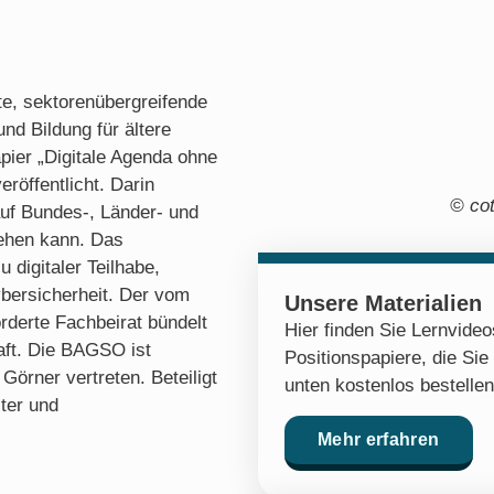
hte, sektorenübergreifende
und Bildung für ältere
ier „Digitale Agenda ohne
eröffentlicht. Darin
© cot
 auf Bundes-, Länder- und
ehen kann. Das
 digitaler Teilhabe,
Cybersicherheit. Der vom
Unsere Materialien
derte Fachbeirat bündelt
Hier finden Sie Lernvide
aft. Die BAGSO ist
Positionspapiere, die Sie
örner vertreten. Beteiligt
unten kostenlos bestelle
ter und
Mehr erfahren