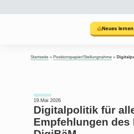
Neues lernen
Startseite
»
Positionspapier/Stellungnahme
»
Digitalp
19.Mai 2026
Digitalpolitik für all
Empfehlungen des 
DigiBäM