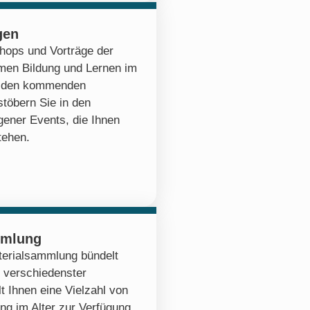
gen
hops und Vorträge der
emen Bildung und Lernen im
zu den kommenden
stöbern Sie in den
ener Events, die Ihnen
tehen.
mmlung
erialsammlung bündelt
 verschiedenster
lt Ihnen eine Vielzahl von
ng im Alter zur Verfügung,