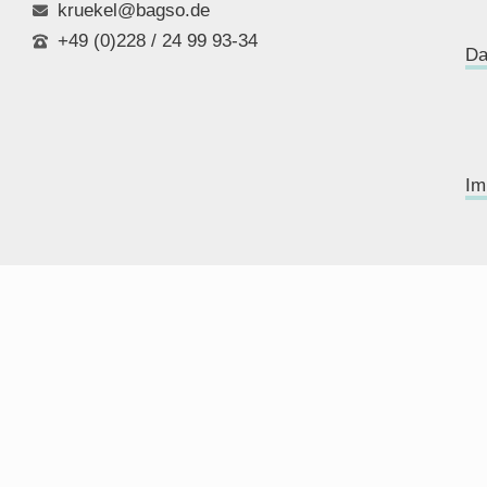
kruekel@bagso.de
+49 (0)228 / 24 99 93-34
Da
Im