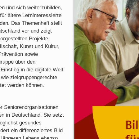
n und sich weiterzubilden,
ür ältere Lerninteressierte
nden. Das Themenheft stellt
tschland vor und zeigt
 vorgestellten Projekte
schaft, Kunst und Kultur,
rävention sowie
gruppe über den
Einstieg in die digitale Welt:
 wie zielgruppengerechte
ltet werden können.
 Seniorenorganisationen
nen in Deutschland. Sie setzt
möglichst gesundes
dert ein differenziertes Bild
es längeren Lebens ebenso