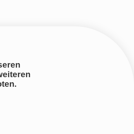
seren
weiteren
ten.