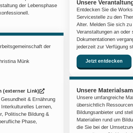
Unsere Verantaltun
estaltung der Lebensphase
Entdecken Sie die Works
konfessionell.
Servicestelle zu den Th
Alter. Melden Sie sich 
Veranstaltungen an oder 
Dokumentationen vergang
beitsgemeinschaft der
jederzeit zur Verfügung s
hristina Münk
Jetzt entdecken
Unsere Materialsa
 (externer Link)
Unsere umfangreiche Mat
,
Gesundheit & Ernährung
übersichtlich Ressourcen
,
Interkulturelles Lernen
,
Bildungsanbieter und stel
r
,
Politische Bildung &
Materialien rund um Bildu
berufliche Phase
,
die Sie bei der Umsetzung