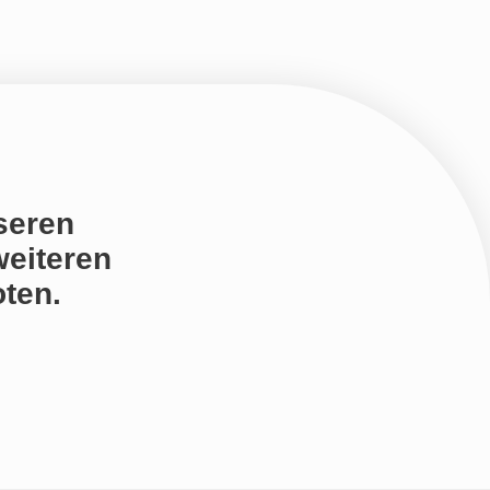
seren
weiteren
ten.