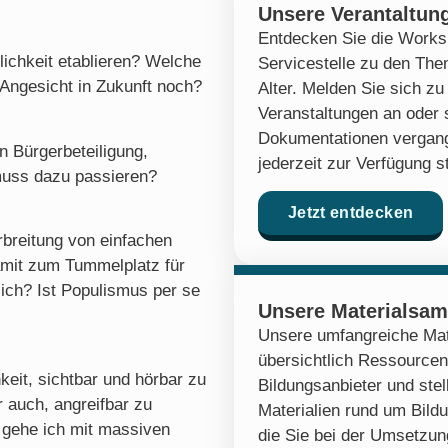
Unsere Verantaltun
Entdecken Sie die Works
lichkeit etablieren? Welche
Servicestelle zu den Th
 Angesicht in Zukunft noch?
Alter. Melden Sie sich 
Veranstaltungen an oder 
Dokumentationen vergang
 Bürgerbeteiligung,
jederzeit zur Verfügung s
 muss dazu passieren?
Jetzt entdecken
erbreitung von einfachen
amit zum Tummelplatz für
lich? Ist Populismus per se
Unsere Materialsa
Unsere umfangreiche Mat
übersichtlich Ressourcen
eit, sichtbar und hörbar zu
Bildungsanbieter und stel
 auch, angreifbar zu
Materialien rund um Bildu
 gehe ich mit massiven
die Sie bei der Umsetzung