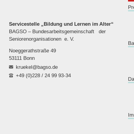
Pr
Servicestelle „Bildung und Lernen im Alter“
BAGSO – Bundesarbeitsgemeinschaft der
Seniorenor
ganisationen e. V.
Ba
Noeggerathstraße 49
53111 Bonn
kruekel@bagso.de
+49 (0)228 / 24 99 93-34
Da
Im