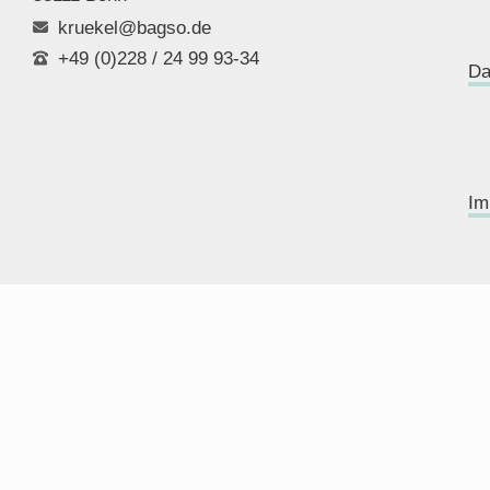
kruekel@bagso.de
+49 (0)228 / 24 99 93-34
Da
Im