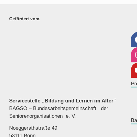
Gefördert vom:
Pr
Servicestelle „Bildung und Lernen im Alter“
BAGSO – Bundesarbeitsgemeinschaft der
Seniorenor
ganisationen e. V.
Ba
Noeggerathstraße 49
53111 Bonn