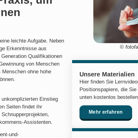
nnen
eine leichte Aufgabe. Neben
© fotof
tige Erkenntnisse aus
Generation Qualifikationen
er Gewinnung von Menschen
ss Menschen ohne hohe
Unsere Materialien
können.
Hier finden Sie Lernvide
Positionspapiere, die Sie
unten kostenlos bestelle
d unkomplizierten Einstieg
n Seiten findet ihr
Mehr erfahren
n Schnupperprojekten,
llkommens-Assistenten.
ent-und-