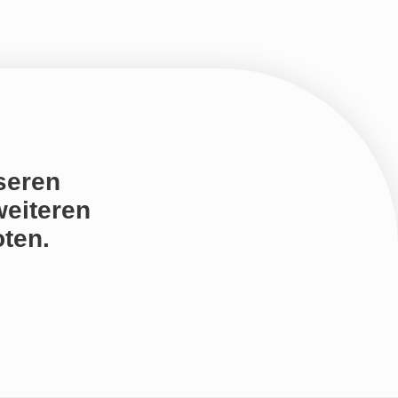
seren
weiteren
ten.