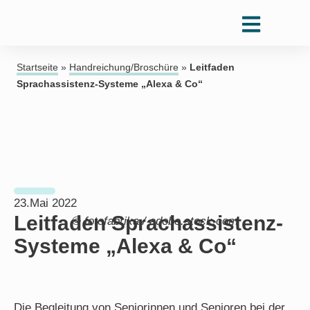
Startseite
»
Handreichung/Broschüre
»
Leitfaden
Sprachassistenz-Systeme „Alexa & Co“
23.Mai 2022
Leitfaden Sprachassistenz-
© fotofabrika / adobe.stock.com
Systeme „Alexa & Co“
Die Begleitung von Seniorinnen und Senioren bei der