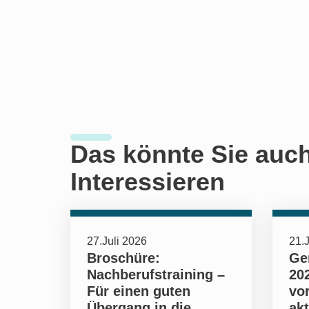
Das könnte Sie auc
Interessieren
27.Juli 2026
21.J
Broschüre:
Ge
Nachberufstraining –
202
Für einen guten
vo
Übergang in die
ak