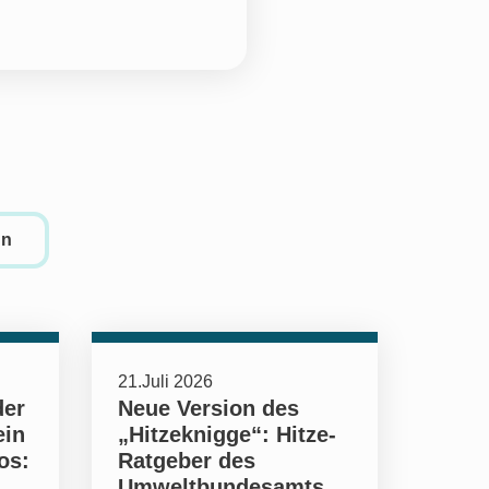
en
21.Juli 2026
der
Neue Version des
ein
„Hitzeknigge“: Hitze-
os:
Ratgeber des
Umweltbundesamts