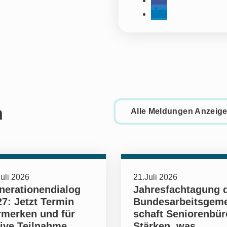
h
Alle Meldungen Anzeig
uli 2026
21.Juli 2026
nerationendialog
Jahresfachtagung 
7: Jetzt Termin
Bundesarbeitsgem
rmerken und für
schaft Seniorenbür
tive Teilnahme
Stärken, was