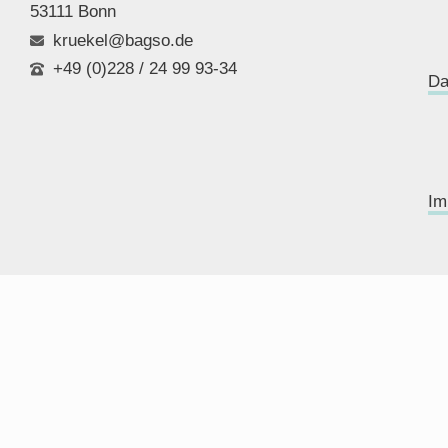
53111 Bonn
kruekel@bagso.de
+49 (0)228 / 24 99 93-34
Da
Im