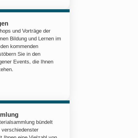
gen
hops und Vorträge der
emen Bildung und Lernen im
zu den kommenden
stöbern Sie in den
ener Events, die Ihnen
tehen.
mmlung
erialsammlung bündelt
 verschiedenster
lt Ihnen eine Vielzahl von