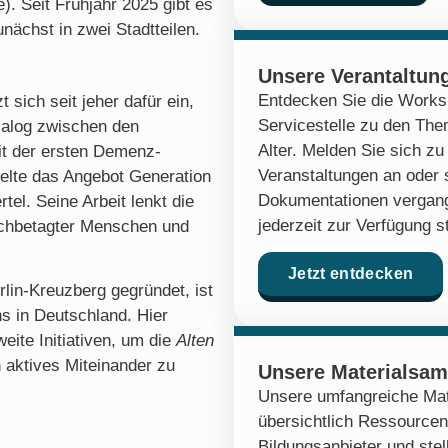
. Seit Frühjahr 2025 gibt es
nächst in zwei Stadtteilen.
Unsere Verantaltun
Entdecken Sie die Works
 sich seit jeher dafür ein,
Servicestelle zu den Th
alog zwischen den
Alter. Melden Sie sich 
it der ersten Demenz-
Veranstaltungen an oder 
elte das Angebot Generation
Dokumentationen vergang
el. Seine Arbeit lenkt die
jederzeit zur Verfügung s
chbetagter Menschen und
Jetzt entdecken
lin-Kreuzberg gegründet, ist
s in Deutschland. Hier
eite Initiativen, um die
Alten
 aktives Miteinander zu
Unsere Materialsa
Unsere umfangreiche Mat
übersichtlich Ressourcen
Bildungsanbieter und stel