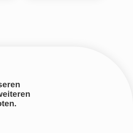
seren
weiteren
ten.