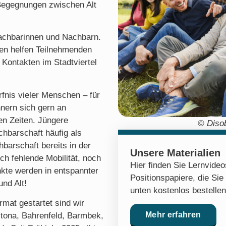
 Begegnungen zwischen Alt
Nachbarinnen und Nachbarn.
n helfen Teilnehmenden
 Kontakten im Stadtviertel
rfnis vieler Menschen – für
nnern sich gern an
en Zeiten. Jüngere
© Diso
hbarschaft häufig als
barschaft bereits in der
Unsere Materialien
ch fehlende Mobilität, noch
Hier finden Sie Lernvide
nkte werden in entspannter
Positionspapiere, die Sie
nd Alt!
unten kostenlos bestelle
ormat
gestartet sind wir
Mehr erfahren
Altona, Bahrenfeld, Barmbek,