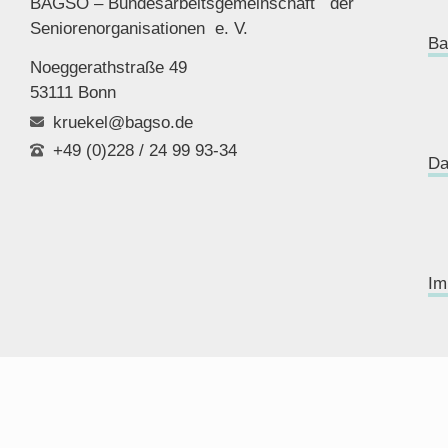
BAGSO – Bundesarbeitsgemeinschaft der
Seniorenor
ganisationen e. V.
Ba
Noeggerathstraße 49
53111 Bonn
kruekel@bagso.de
+49 (0)228 / 24 99 93-34
Da
Im