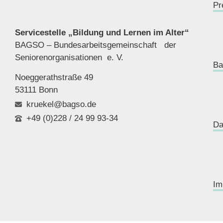
Pr
Servicestelle „Bildung und Lernen im Alter“
BAGSO – Bundesarbeitsgemeinschaft der
Seniorenor
ganisationen e. V.
Ba
Noeggerathstraße 49
53111 Bonn
kruekel@bagso.de
+49 (0)228 / 24 99 93-34
Da
Im