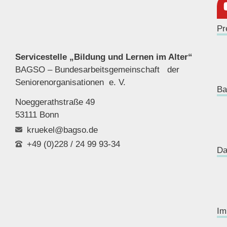
Pr
Servicestelle „Bildung und Lernen im Alter“
BAGSO – Bundesarbeitsgemeinschaft der
Seniorenor
ganisationen e. V.
Ba
Noeggerathstraße 49
53111 Bonn
kruekel@bagso.de
+49 (0)228 / 24 99 93-34
Da
Im