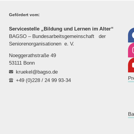
Gefördert vom:
Servicestelle „Bildung und Lernen im Alter“
BAGSO – Bundesarbeitsgemeinschaft der
Seniorenor
ganisationen e. V.
Noeggerathstraße 49
53111 Bonn
kruekel@bagso.de
Pr
+49 (0)228 / 24 99 93-34
Ba