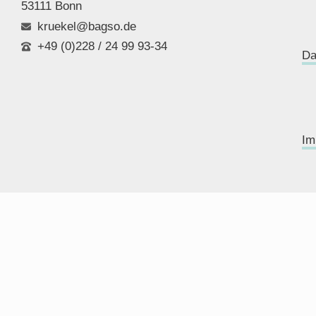
53111 Bonn
kruekel@bagso.de
+49 (0)228 / 24 99 93-34
Da
Im