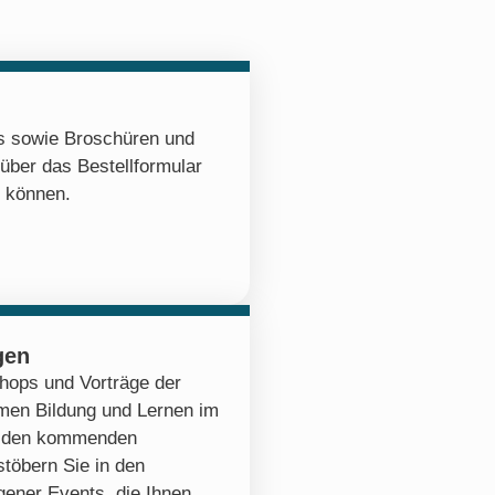
os sowie Broschüren und
 über das Bestellformular
n können.
gen
hops und Vorträge der
emen Bildung und Lernen im
zu den kommenden
stöbern Sie in den
ener Events, die Ihnen