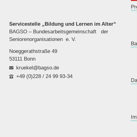
Pr
Servicestelle „Bildung und Lernen im Alter“
BAGSO – Bundesarbeitsgemeinschaft der
Seniorenor
ganisationen e. V.
Ba
Noeggerathstraße 49
53111 Bonn
kruekel@bagso.de
+49 (0)228 / 24 99 93-34
Da
Im