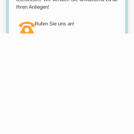
Ihren Anliegen!
Rufen Sie uns an!
0228 24 99 93 50
Unsere
Materialsammlung
Hier finden Sie alle Materialien und Beiträge