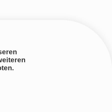
seren
weiteren
ten.