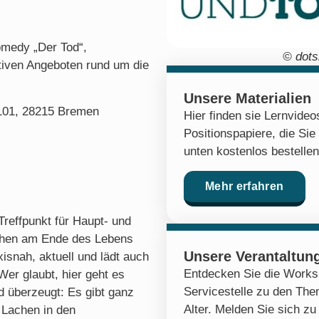
omedy „Der Tod“,
© dots
tiven Angeboten rund um die
Unsere Materialien
 101, 28215 Bremen
Hier finden sie Lernvide
Positionspapiere, die Sie
unten kostenlos bestelle
Mehr erfahren
reffpunkt für Haupt- und
schen am Ende des Lebens
Unsere Verantaltun
isnah, aktuell und lädt auch
Entdecken Sie die Works
Wer glaubt, hier geht es
Servicestelle zu den Th
nd überzeugt: Es gibt ganz
Alter. Melden Sie sich 
 Lachen in den