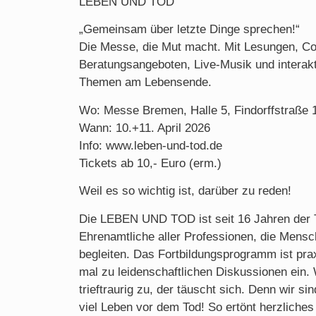
LEBEN UND TOD
„Gemeinsam über letzte Dinge sprechen!“
Die Messe, die Mut macht. Mit Lesungen, C
Beratungsangeboten, Live-Musik und interak
Themen am Lebensende.
Wo: Messe Bremen, Halle 5, Findorffstraße
Wann: 10.+11. April 2026
Info: www.leben-und-tod.de
Tickets ab 10,- Euro (erm.)
Weil es so wichtig ist, darüber zu reden!
Die LEBEN UND TOD ist seit 16 Jahren der T
Ehrenamtliche aller Professionen, die Men
begleiten. Das Fortbildungsprogramm ist prax
mal zu leidenschaftlichen Diskussionen ein. 
trieftraurig zu, der täuscht sich. Denn wir si
viel Leben vor dem Tod! So ertönt herzliches