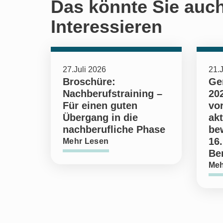
Das könnte Sie auc
Interessieren
27.Juli 2026
21.J
Broschüre:
Ge
Nachberufstraining –
202
Für einen guten
vo
Übergang in die
ak
nachberufliche Phase
be
16.
Mehr Lesen
Ber
Meh