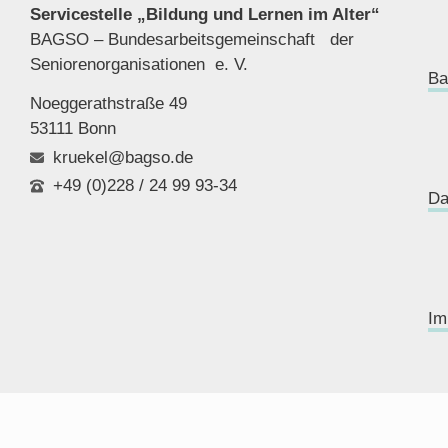
Servicestelle „Bildung und Lernen im Alter“
BAGSO – Bundesarbeitsgemeinschaft der
Seniorenor
ganisationen e. V.
Ba
Noeggerathstraße 49
53111 Bonn
kruekel@bagso.de
+49 (0)228 / 24 99 93-34
Da
Im