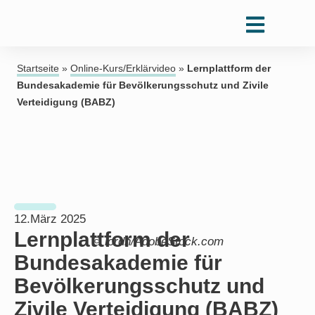
Startseite
»
Online-Kurs/Erklärvideo
»
Lernplattform der
Bundesakademie für Bevölkerungsschutz und Zivile
Verteidigung (BABZ)
12.März 2025
Lernplattform der
© lordn/AdobeStock.com
Bundesakademie für
Bevölkerungsschutz und
Zivile Verteidigung (BABZ)