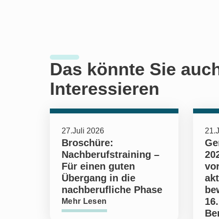
Das könnte Sie auc
Interessieren
27.Juli 2026
21.J
Broschüre:
Ge
Nachberufstraining –
202
Für einen guten
vo
Übergang in die
ak
nachberufliche Phase
be
16.
Mehr Lesen
Ber