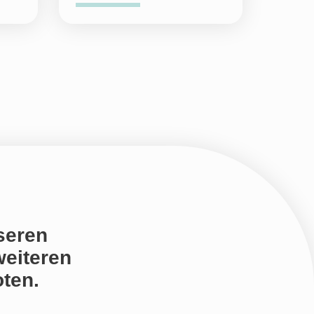
seren
weiteren
ten.