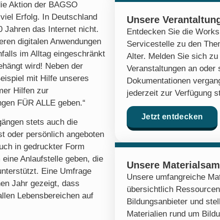
 die Aktion der BAGSO
iel Erfolg. In Deutschland
Unsere Verantaltun
 Jahren das Internet nicht.
Entdecken Sie die Works
eren digitalen Anwendungen
Servicestelle zu den Th
falls im Alltag eingeschränkt
Alter. Melden Sie sich 
gehängt wird! Neben der
Veranstaltungen an oder 
ispiel mit Hilfe unseres
Dokumentationen vergang
er Hilfen zur
jederzeit zur Verfügung s
ngen FÜR ALLE geben.“
Jetzt entdecken
gängen stets auch die
st oder persönlich angeboten
uch in gedruckter Form
eine Anlaufstelle geben, die
Unsere Materialsa
unterstützt. Eine Umfrage
Unsere umfangreiche Mat
en Jahr gezeigt, dass
übersichtlich Ressourcen
allen Lebensbereichen auf
Bildungsanbieter und stel
Materialien rund um Bildu