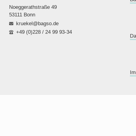
Noeggerathstraße 49
53111 Bonn
kruekel@bagso.de
+49 (0)228 / 24 99 93-34
Da
Im