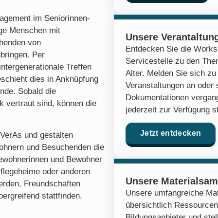
gagement im Seniorinnen-
nge Menschen mit
Unsere Verantaltun
henden von
Entdecken Sie die Works
bringen. Per
Servicestelle zu den Th
ntergenerationale Treffen
Alter. Melden Sie sich 
eschieht dies in Anknüpfung
Veranstaltungen an oder 
nde. Sobald die
Dokumentationen vergang
 vertraut sind, können die
jederzeit zur Verfügung s
Jetzt entdecken
iVerAs und gestalten
ohnern und Besuchenden die
 Bewohnerinnen und Bewohner
flegeheime oder anderen
Unsere Materialsa
erden, Freundschaften
Unsere umfangreiche Mat
ergreifend stattfinden.
übersichtlich Ressourcen
Bildungsanbieter und stel