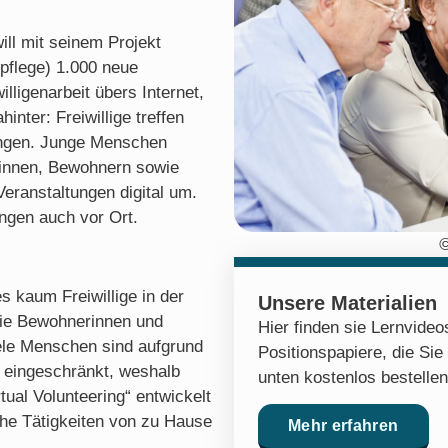
ill mit seinem Projekt
npflege) 1.000 neue
illigenarbeit übers Internet,
inter: Freiwillige treffen
tungen. Junge Menschen
innen, Bewohnern sowie
eranstaltungen digital um.
ungen auch vor Ort.
©
 kaum Freiwillige in der
Unsere Materialien
wie Bewohnerinnen und
Hier finden sie Lernvide
ele Menschen sind aufgrund
Positionspapiere, die Sie
ch eingeschränkt, weshalb
unten kostenlos bestelle
tual Volunteering“ entwickelt
iche Tätigkeiten von zu Hause
Mehr erfahren