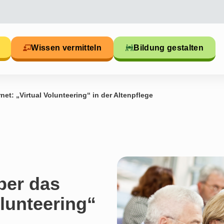
Wissen vermitteln
Bildung gestalten
rnet: „Virtual Volunteering“ in der Altenpflege
über das
olunteering“