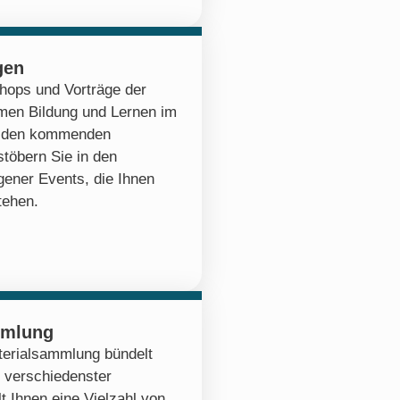
gen
hops und Vorträge der
emen Bildung und Lernen im
zu den kommenden
stöbern Sie in den
ener Events, die Ihnen
tehen.
mmlung
erialsammlung bündelt
 verschiedenster
lt Ihnen eine Vielzahl von