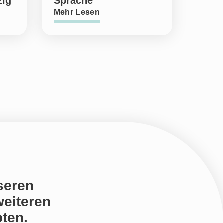
zig
Sprache
Mehr Lesen
seren
weiteren
ten.